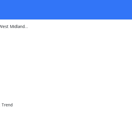
Next Trend - 142 Birmingham West Midlands B69 1PE GB