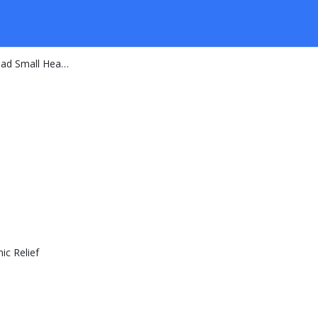
Islamic Relief - 388 Coventry road Small Heath WEST MIDLANDS B10 0PP GB